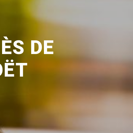
ÈS DE
OËT